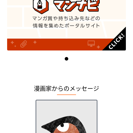
I
t
e
漫画家からのメッセージ
m
1
o
f
1