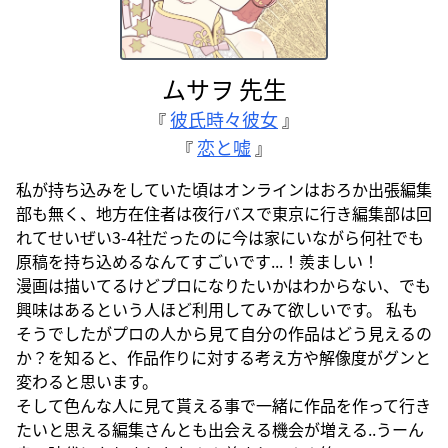
ムサヲ 先生
彼氏時々彼女
『
』
恋と嘘
『
』
私が持ち込みをしていた頃はオンラインはおろか出張編集
部も無く、地方在住者は夜行バスで東京に行き編集部は回
れてせいぜい3-4社だったのに今は家にいながら何社でも
原稿を持ち込めるなんてすごいです...！羨ましい！
漫画は描いてるけどプロになりたいかはわからない、でも
興味はあるという人ほど利用してみて欲しいです。 私も
そうでしたがプロの人から見て自分の作品はどう見えるの
か？を知ると、作品作りに対する考え方や解像度がグンと
変わると思います。
そして色んな人に見て貰える事で一緒に作品を作って行き
たいと思える編集さんとも出会える機会が増える..うーん