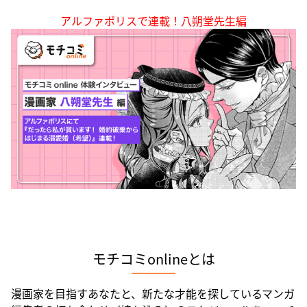
2
o
アルファポリスで連載！八朔堂先生編
f
2
モチコミonlineとは
漫画家を目指すあなたと、新たな才能を探しているマンガ