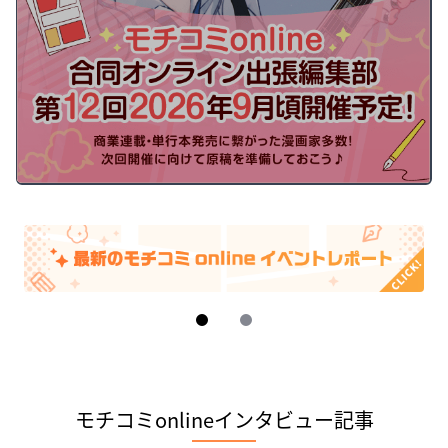
お問い合わせ (法人・編集部の方)
運営会社
I
t
e
モチコミonlineインタビュー記事
m