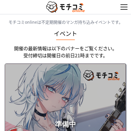
トップページ
モチコミonlineは不定期開催のマンガ持ち込みイベントです。
イベント
ログイン
開催の最新情報は以下のバナーをご覧ください。
サイトの使い方
受付締切は開催日の前日21時までです。
マンナビ
ご利用規約
プライバシーポリシー
お問い合わせ (持込希望者の方)
準備中