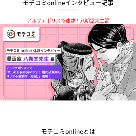
モチコミonlineインタビュー記事
m
2
o
アルファポリスで連載！八朔堂先生編
f
2
モチコミonlineとは