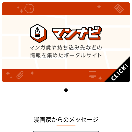
I
t
e
漫画家からのメッセージ
m
1