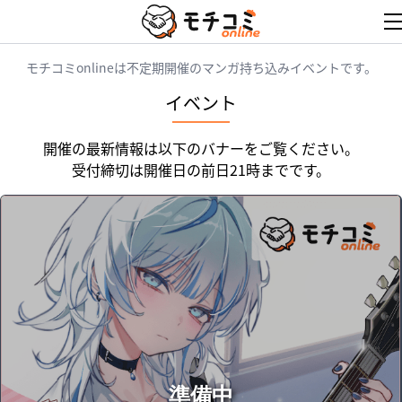
トップページ
モチコミonlineは不定期開催のマンガ持ち込みイベントです。
イベント
ログイン
開催の最新情報は以下のバナーをご覧ください。
サイトの使い方
受付締切は開催日の前日21時までです。
マンナビ
ご利用規約
プライバシーポリシー
お問い合わせ (持込希望者の方)
準備中